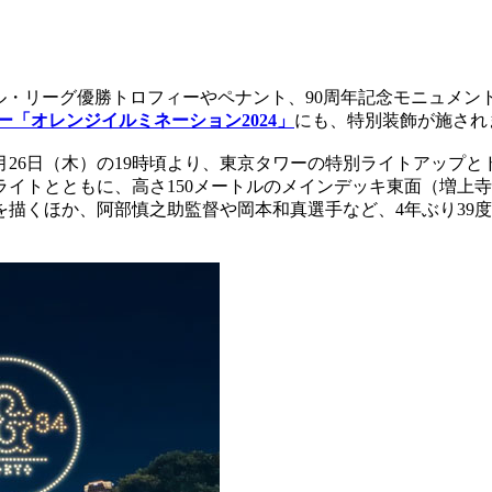
 セントラル・リーグ優勝トロフィーやペナント、90周年記念モニ
「オレンジイルミネーション2024」
にも、特別装飾が施され
2月26日（木）の19時頃より、東京タワーの特別ライトアップ
イトとともに、高さ150メートルのメインデッキ東面（増上寺
を描くほか、阿部慎之助監督や岡本和真選手など、4年ぶり39